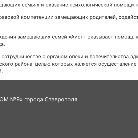
ещающих семьях и оказание психологической помощи п
правовой компетенции замещающих родителей, содей
ждения замещающих семей «Аист» оказывает помощь ка
а.
 сотрудничестве с органом опеки и попечительства а
вского района, целью которых является осуществлени
й.
М №9» города Ставрополя