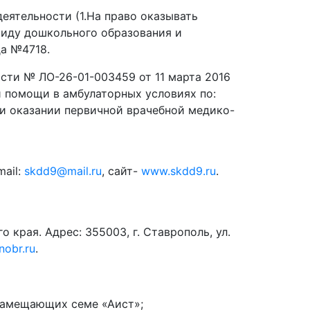
тельности (1.На право оказывать
виду дошкольного образования и
да №4718.
ти № ЛО-26-01-003459 от 11 марта 2016
й помощи в амбулаторных условиях по:
ри оказании первичной врачебной медико-
mail:
skdd9@mail.ru
, сайт-
www.skdd9.ru
.
края. Адрес: 355003, г. Ставрополь, ул.
nobr.ru
.
замещающих семе «Аист»;