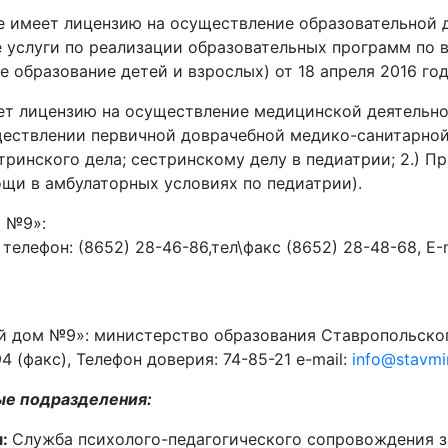
ет лицензию на осуществление образовательной дея
 услуги по реализации образовательных программ по 
е образование детей и взрослых) от 18 апреля 2016 го
т лицензию на осуществление медицинской деятельнос
уществлении первичной доврачебной медико-санитарно
тринского дела; сестринскому делу в педиатрии; 2.) П
ощи в амбулаторных условиях по педиатрии).
м №9»:
 телефон: (8652) 28-46-86,тел\факс (8652) 28-48-68, Е-
 дом №9»: министерство образования Ставропольского 
4 (факс), Телефон доверия: 74-85-21 e-mail:
info@stavmi
ые подразделения:
я:
Служба психолого-педагогического сопровождения 