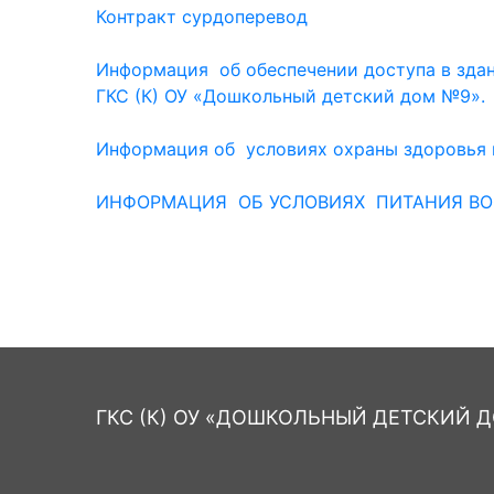
Контракт сурдоперевод
Информация об обеспечении доступа в зда
ГКС (К) ОУ «Дошкольный детский дом №9».
Информация об условиях охраны здоровья 
ИНФОРМАЦИЯ ОБ УСЛОВИЯХ ПИТАНИЯ ВОС
ГКС (К) ОУ «ДОШКОЛЬНЫЙ ДЕТСКИЙ ДО